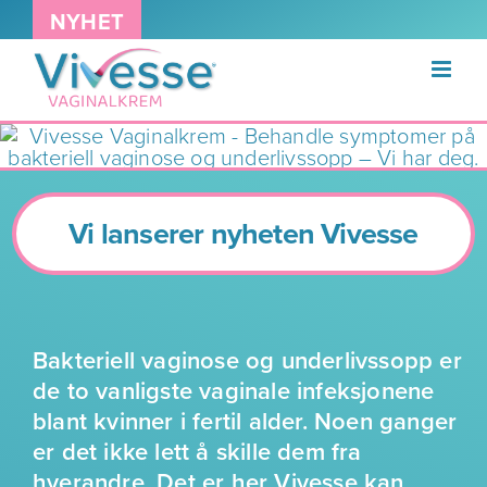
Skip
NYHET
to
content
Vi lanserer nyheten Vivesse
Bakteriell vaginose og underlivssopp er
de to vanligste vaginale infeksjonene
blant kvinner i fertil alder. Noen ganger
er det ikke lett å skille dem fra
hverandre. Det er her Vivesse kan