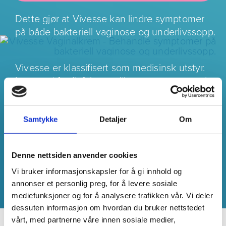
Dette gjør at Vivesse kan lindre symptomer
på både bakteriell vaginose og underlivssopp.
Vivesse er klassifisert som medisinsk utstyr.
Leveres i ferdigfylte applikatorer, noe som gjør
det enkelt, praktisk og lett å bruke.
Vivesse inneholder tre naturbaserte stoffer:
Samtykke
Detaljer
Om
melkesyre, erteprotein og druefrøekstrakt.
Vivesse inneholder ingen hormoner.
Denne nettsiden anvender cookies
Vivesse kan også bidra til å forebygge
Vi bruker informasjonskapsler for å gi innhold og
tilbakevendende vaginale infeksjoner.
annonser et personlig preg, for å levere sosiale
mediefunksjoner og for å analysere trafikken vår. Vi deler
dessuten informasjon om hvordan du bruker nettstedet
vårt, med partnerne våre innen sosiale medier,