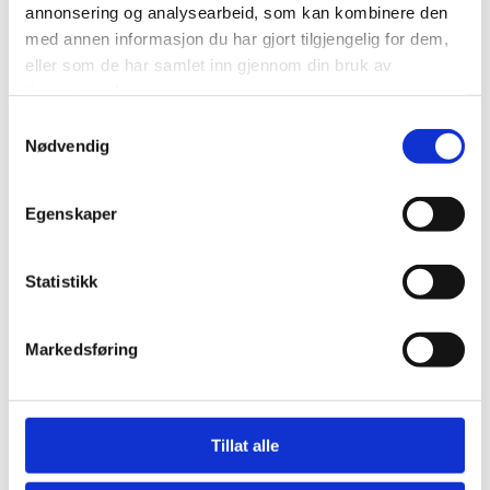
annonsering og analysearbeid, som kan kombinere den
med annen informasjon du har gjort tilgjengelig for dem,
eller som de har samlet inn gjennom din bruk av
tjenestene deres.
Samtykkevalg
Nødvendig
Egenskaper
Statistikk
Klikk her for å lese mer om Vivesse
Markedsføring
Klikk her for å lese mer om bakteriell vaginose
Klikk her for å lese mer om underlivssopp
Tillat alle