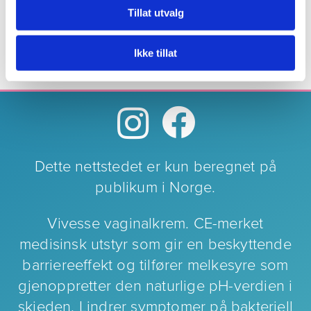
Tillat utvalg
Ikke tillat
NO-LPG-08-25-00002 NOV2025
Dette nettstedet er kun beregnet på
publikum i Norge.
Vivesse vaginalkrem. CE-merket
medisinsk utstyr som gir en beskyttende
barriereeffekt og tilfører melkesyre som
gjenoppretter den naturlige pH-verdien i
skjeden. Lindrer symptomer på bakteriell